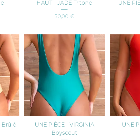
Aperçu rapide
Ap
ne
HAUT - JADE Tritone
UNE PIÈ
Prix
50,00 €
Aperçu rapide
Ap
 Brûlé
UNE PIÈCE - VIRGINIA
UNE PI
Boyscout