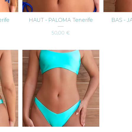
Aperçu rapide
Ap
rife
HAUT - PALOMA Tenerife
BAS - J
Prix
50,00 €