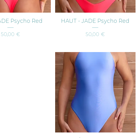
erçu rapide
Aperçu rapide
ADE Psycho Red
HAUT - JADE Psycho Red
Prix
Prix
50,00 €
50,00 €