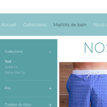
Accueil
Collections
Maillots de bain
Nous 
NO
Collections
Tout
Senaï Co.
Dolce Vita Co.
Prix
50 €
110 €
Couleur du tissu