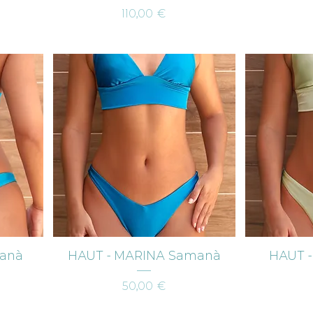
Prix
110,00 €
Aperçu rapide
Ap
manà
HAUT - MARINA Samanà
HAUT -
Prix
50,00 €