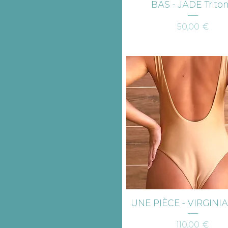
Aperçu rapide
BAS - JADE Trito
Prix
50,00 €
Aperçu rapide
UNE PIÈCE - VIRGINIA
Prix
110,00 €