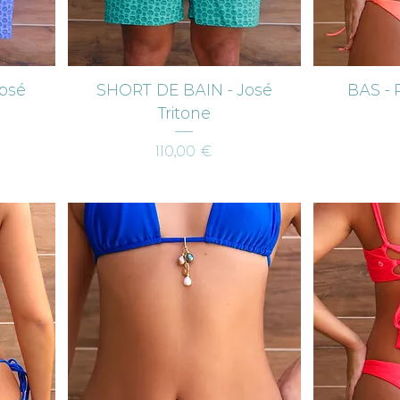
Aperçu rapide
Ap
osé
SHORT DE BAIN - José
BAS - 
Tritone
Prix
110,00 €