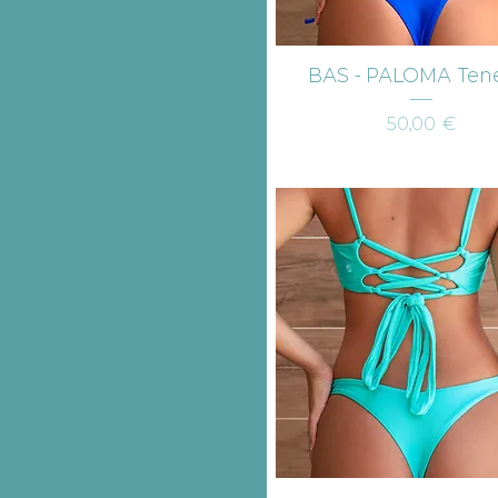
Aperçu rapide
BAS - PALOMA Tene
Prix
50,00 €