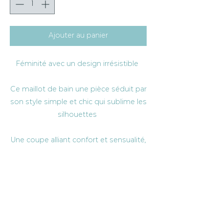
Ajouter au panier
Féminité avec un design irrésistible
Ce maillot de bain une pièce séduit par
son style simple et chic qui sublime les
silhouettes
Une coupe alliant confort et sensualité,
son bas tanga échancré épouse à la
perfection les jolies courbes de vos
hanches, il met en valeur chaque détail
avec élégance... votre indispensable
pour briller au soleil