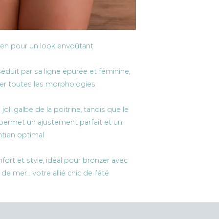
sel
80% polyamide 20%
L : TP 94 - TT 74 - TB
XL : TP 98 - TT 78 - T
TP : tour de poitrine
TT : tour de taille
ien pour un look envoûtant
TB : tour de bassin
éduit par sa ligne épurée et féminine,
er toutes les morphologies
li galbe de la poitrine, tandis que le
 permet un ajustement parfait et un
tien optimal
nfort et style, idéal pour bronzer avec
 de mer… votre allié chic de l’été