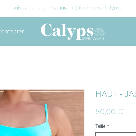
suivez-nous sur instagram @swimwear.calypso
contacter
HAUT - JA
Prix
50,00 €
Taille
*