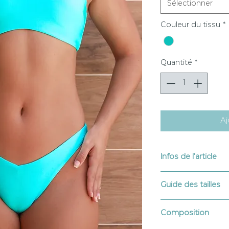
Sélectionner
Couleur du tissu
*
Quantité
*
Aj
Infos de l'article
Imaginés et dessiné
Guide des tailles
Lavage à la main, à 
Séchage rapide et à 
XS : TP 82 - TT 62 - T
blanchiment interdi
Composition
S : TP 86 - TT 66 - T
Résiste aux crèmes &
M : TP 90 - TT 70 - T