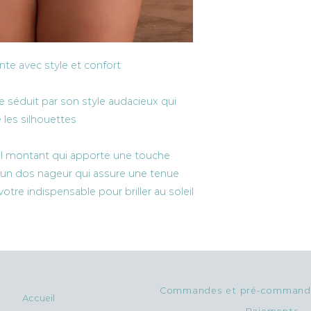
sel
80% polyamide 20%
L : TP 94 - TT 74 - TB
XL : TP 98 - TT 78 - T
TP : tour de poitrine
TT : tour de taille
ante avec style et confort
TB : tour de bassin
e séduit par son style audacieux qui
 les silhouettes
ol montant qui apporte une touche
un dos nageur qui assure une tenue
votre indispensable pour briller au soleil
Commandes et pré-commandes
Accueil