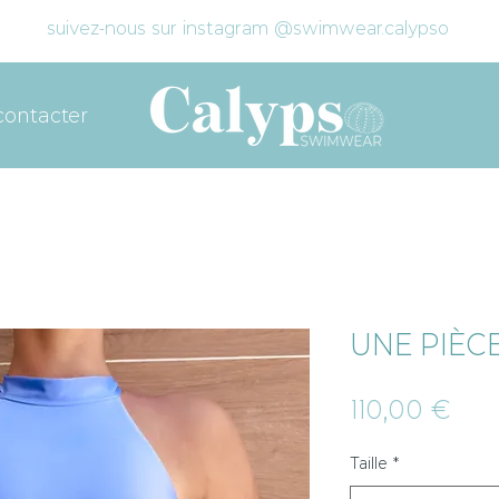
suivez-nous sur instagram @swimwear.calypso
contacter
UNE PIÈCE
Prix
110,00 €
Taille
*