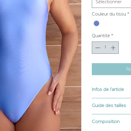
Sélectionner
Couleur du tissu
*
Quantité
*
Aj
Infos de l'article
Imaginés et dessiné
Guide des tailles
Lavage à la main, à 
Séchage rapide et à 
XS : TP 82 - TT 62 - T
blanchiment interdi
Composition
S : TP 86 - TT 66 - T
Résiste aux crèmes &
M : TP 90 - TT 70 - T