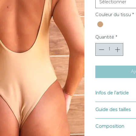
Sélectionner
Couleur du tissu
*
Quantité
*
Aj
Infos de l'article
Imaginés et dessiné
Guide des tailles
Lavage à la main, à 
Séchage rapide et à 
XS : TP 82 - TT 62 - T
blanchiment interdi
Composition
S : TP 86 - TT 66 - T
Résiste aux crèmes &
M : TP 90 - TT 70 - T