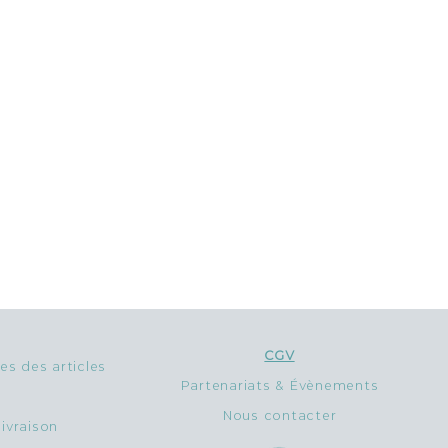
 élasthanne
 102
B 106
CGV
 des articles
Partenariats & Évènements
Nous contacter
livraison