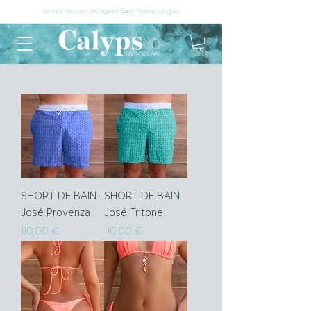
suivez-nous sur instagram @swimwear.calypso
SHORT DE BAIN -
SHORT DE BAIN -
José Provenza
José Tritone
Prix
Prix
110,00 €
110,00 €